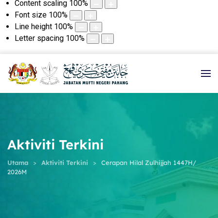
Content scaling
100
%
Font size
100
%
Line height
100
%
Letter spacing
100
%
Aktiviti Terkini
Utama
Aktiviti Terkini
Cerapan Hilal Zulhijjah 1447H/
2026M