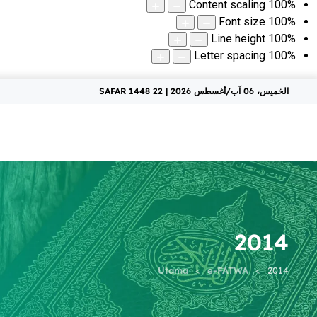
Content scaling
100
%
Font size
100
%
Line height
100
%
Letter spacing
100
%
الخميس، 06 آب/أغسطس 2026 | 22 SAFAR 1448
2014
Utama
e-FATWA
2014