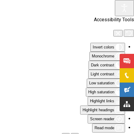
Skip to main content
Accessibility Tools
Invert colors
Monochrome
Dark contrast
Light contrast
Low saturation
High saturation
Highlight links
Highlight headings
Screen reader
Read mode