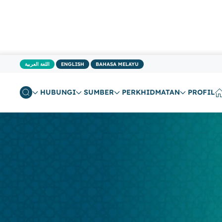
BAHASA MELAYU
ENGLISH
اللغة العربية
HUBUNGI
SUMBER
PERKHIDMATAN
PROFIL