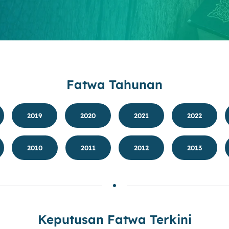
Fatwa Tahunan
2019
2020
2021
2022
2010
2011
2012
2013
Keputusan Fatwa Terkini