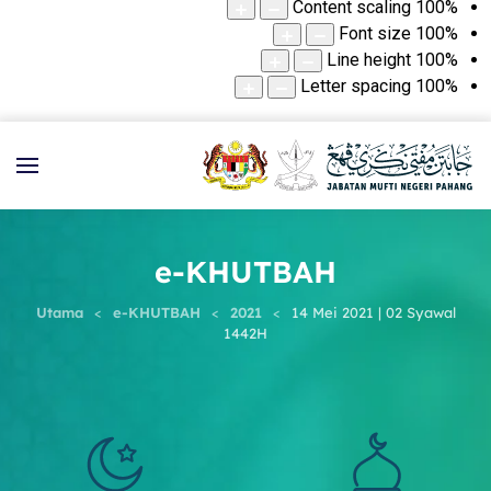
Content scaling
100
%
Font size
100
%
Line height
100
%
Letter spacing
100
%
e-KHUTBAH
Utama
e-KHUTBAH
2021
14 Mei 2021 | 02 Syawal
1442H