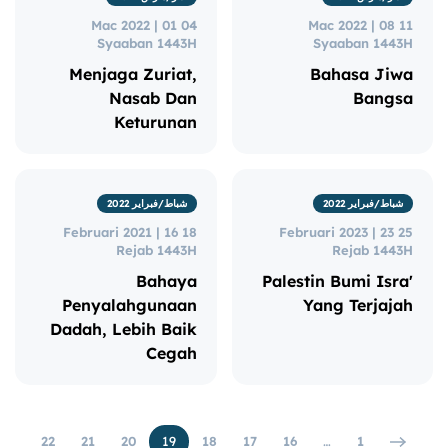
04 Mac 2022 | 01
11 Mac 2022 | 08
Syaaban 1443H
Syaaban 1443H
Menjaga Zuriat,
Bahasa Jiwa
Nasab Dan
Bangsa
Keturunan
شباط/فبراير 2022
شباط/فبراير 2022
18 Februari 2021 | 16
25 Februari 2023 | 23
Rejab 1443H
Rejab 1443H
Bahaya
Palestin Bumi Isra'
Penyalahgunaan
Yang Terjajah
Dadah, Lebih Baik
Cegah
22
21
20
19
18
17
16
…
1