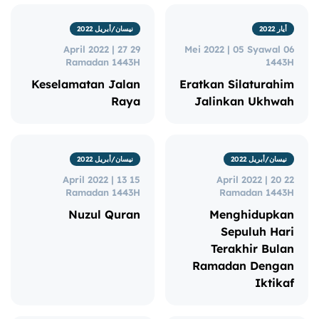
أيار 2022
نيسان/أبريل 2022
29 April 2022 | 27
06 Mei 2022 | 05 Syawal
Ramadan 1443H
1443H
Keselamatan Jalan
Eratkan Silaturahim
Raya
Jalinkan Ukhwah
نيسان/أبريل 2022
نيسان/أبريل 2022
15 April 2022 | 13
22 April 2022 | 20
Ramadan 1443H
Ramadan 1443H
Nuzul Quran
Menghidupkan
Sepuluh Hari
Terakhir Bulan
Ramadan Dengan
Iktikaf