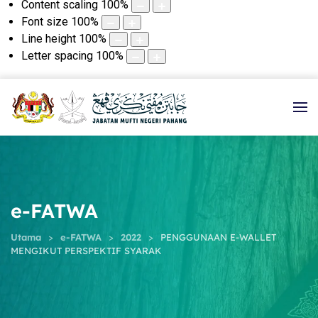
Content scaling
100
%
Font size
100
%
Line height
100
%
Letter spacing
100
%
e-FATWA
Utama
e-FATWA
2022
PENGGUNAAN E-WALLET
MENGIKUT PERSPEKTIF SYARAK