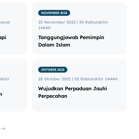
NOVEMBER 2022
lawal
25 November 2022 | 30 Rabiulakhir
1444H
api
Tanggungjawab Pemimpin
Dalam Islam
OKTOBER 2022
akhir
28 Oktober 2022 | 02 Rabiulakhir 1444H
Wujudkan Perpaduan Jauhi
m
Perpecahan