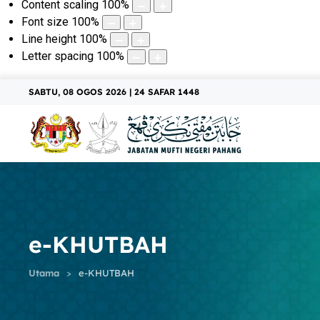
Content scaling
100
%
Font size
100
%
Line height
100
%
Letter spacing
100
%
SABTU, 08 OGOS 2026 | 24 SAFAR 1448
e-KHUTBAH
Utama
e-KHUTBAH