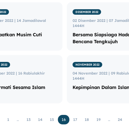
2022
DISEMBER 2022
er 2022 | 14 Jamadilawal
02 Disember 2022 | 07 Jamadi
1444H
atkan Musim Cuti
Bersama Siapsiaga Had
Bencana Tengkujuh
2022
NOVEMBER 2022
r 2022 | 16 Rabiulakhir
04 November 2022 | 09 Rabiul
1444H
mati Sesama Islam
Kepimpinan Dalam Isla
1
…
13
14
15
16
17
18
19
…
24