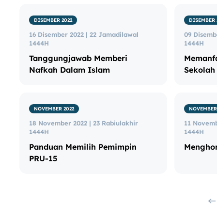
DISEMBER 2022
DISEMBER 
16 Disember 2022 | 22 Jamadilawal
09 Disemb
1444H
1444H
Tanggungjawab Memberi
Memanfa
Nafkah Dalam Islam
Sekolah
NOVEMBER 2022
NOVEMBER 
18 November 2022 | 23 Rabiulakhir
11 Novembe
1444H
1444H
Panduan Memilih Pemimpin
Menghor
PRU-15