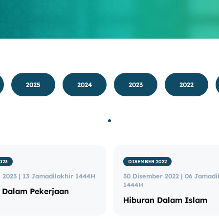
2025
2024
2023
2022
023
DISEMBER 2022
 2023 | 13 Jamadilakhir 1444H
30 Disember 2022 | 06 Jamadi
1444H
i Dalam Pekerjaan
Hiburan Dalam Islam