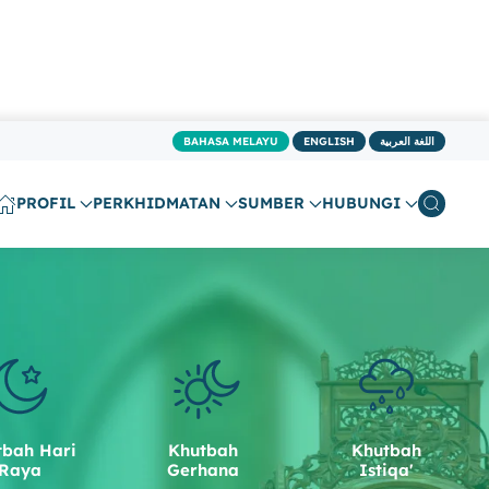
BAHASA MELAYU
ENGLISH
اللغة العربية
PROFIL
PERKHIDMATAN
SUMBER
HUBUNGI
tbah Hari
Khutbah
Khutbah
Raya
Gerhana
Istiqa'