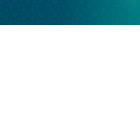
BIL
PERKARA
1
Memastikan jawapan isu soal jawab agama
dijawab dalam masa tidak lebih 20 hari
bekerja dari tarikh yang diminit oleh Sahibus
Samahah Mufti Negeri Pahang
2
Memastikan penyelidikan kertas kerja siap
dalam masa 15 hari bekerja daripada
permintaan fatwa yang telah dikenalpasti