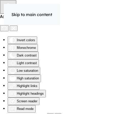
Skip to main content
Accessibility Tools
Invert colors
Monochrome
Dark contrast
Light contrast
Low saturation
High saturation
Highlight links
Highlight headings
Screen reader
Read mode