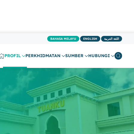
BAHASA MELAYU
ENGLISH
اللغة العربية
PROFIL
PERKHIDMATAN
SUMBER
HUBUNGI