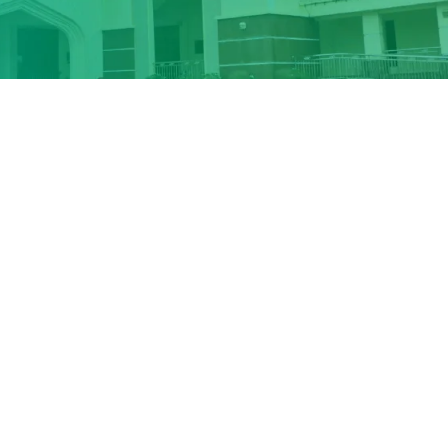
EI
JUN
JULAI
OGOS
SEP
OKT
NOV
DIS