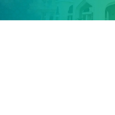
BAHAGIAN
JAN
FEB
MAC
APRIL
M
Bahagian
100%
100%
100%
100%
Fatwa /Unit
Istinbat
Bahagian
100%
100%
100%
100%
Fatwa / Unit
Buhuth