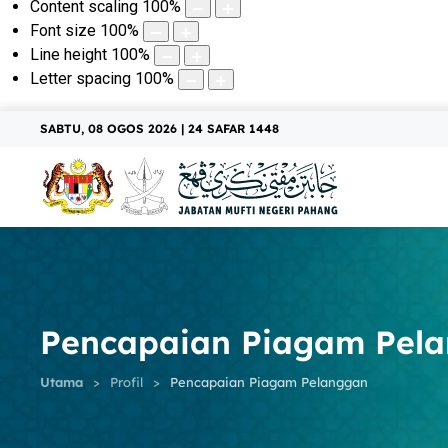
Content scaling
100
%
Font size
100
%
Line height
100
%
Letter spacing
100
%
SABTU, 08 OGOS 2026 | 24 SAFAR 1448
Pencapaian Piagam Pel
Utama
Profil
Pencapaian Piagam Pelanggan