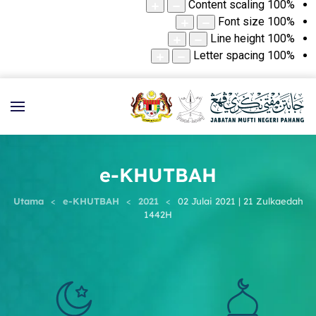
Content scaling
100
%
Font size
100
%
Line height
100
%
Letter spacing
100
%
e-KHUTBAH
Utama
e-KHUTBAH
2021
02 Julai 2021 | 21 Zulkaedah
1442H