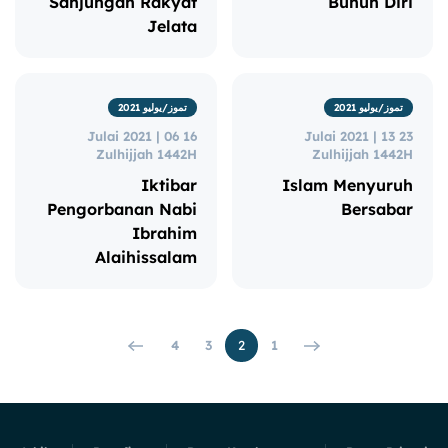
Sanjungan Rakyat
Bunuh Diri
Jelata
تموز/يوليو 2021
تموز/يوليو 2021
16 Julai 2021 | 06
23 Julai 2021 | 13
Zulhijjah 1442H
Zulhijjah 1442H
Iktibar
Islam Menyuruh
Pengorbanan Nabi
Bersabar
Ibrahim
Alaihissalam
4
3
2
1