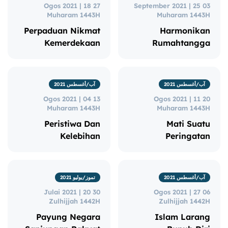
27 Ogos 2021 | 18
03 September 2021 | 25
Muharam 1443H
Muharam 1443H
Perpaduan Nikmat
Harmonikan
Kemerdekaan
Rumahtangga
آب/أغسطس 2021
آب/أغسطس 2021
13 Ogos 2021 | 04
20 Ogos 2021 | 11
Muharam 1443H
Muharam 1443H
Peristiwa Dan
Mati Suatu
Kelebihan
Peringatan
آب/أغسطس 2021
تموز/يوليو 2021
30 Julai 2021 | 20
06 Ogos 2021 | 27
Zulhijjah 1442H
Zulhijjah 1442H
Payung Negara
Islam Larang