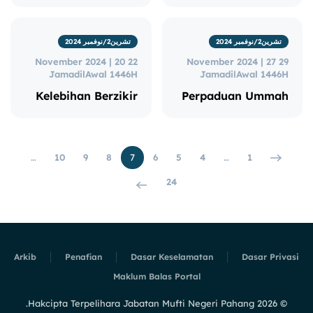
تشرين2/نوفمبر 2024
تشرين2/نوفمبر 2024
22 November 2024 | 20
29 November 2024 | 27
JamadilAwal 1446H
JamadilAwal 1446H
Kelebihan Berzikir
Perpaduan Ummah
…
10
9
8
7
6
5
4
…
1
24
Arkib
Penafian
Dasar Keselamatan
Dasar Privasi
Maklum Balas Portal
Hakcipta Terpelihara Jabatan Mufti Negeri Pahang.
2026
©