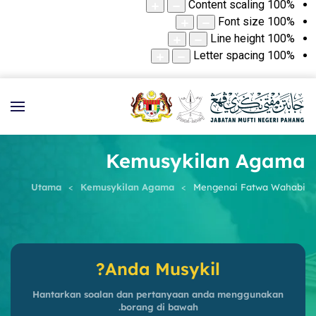
Content scaling
100
%
Font size
100
%
Line height
100
%
Letter spacing
100
%
Kemusykilan Agama
Utama
Kemusykilan Agama
Mengenai Fatwa Wahabi
Anda Musykil?
Hantarkan soalan dan pertanyaan anda menggunakan
borang di bawah.