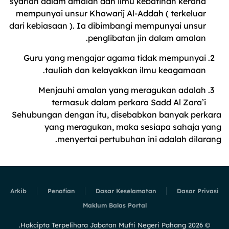
syariah dalam amalan dan ilmu kebatinan kerana
mempunyai unsur Khawarij Al-Addah ( terkeluar
dari kebiasaan ). Ia dibimbangi mempunyai unsur
penglibatan jin dalam amalan.
Guru yang mengajar agama tidak mempunyai
tauliah dan kelayakkan ilmu keagamaan.
Menjauhi amalan yang meragukan adalah
termasuk dalam perkara Sadd Al Zara’i
Sehubungan dengan itu, disebabkan banyak perkara
yang meragukan, maka sesiapa sahaja yang
menyertai pertubuhan ini adalah dilarang.
Arkib
Penafian
Dasar Keselamatan
Dasar Privasi
Maklum Balas Portal
Hakcipta Terpelihara Jabatan Mufti Negeri Pahang.
2026
©