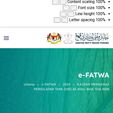
Content scaling
100
%
Font size
100
%
Line height
100
%
Letter spacing
100
%
e-FATWA
Utama
e-FATWA
2019
KAJIAN MENGENAI
PERSILATAN TAPA DIRI 65 ATAU BHA THA MIM