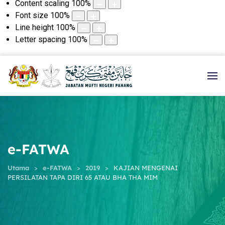
Content scaling
100
%
Font size
100
%
Line height
100
%
Letter spacing
100
%
e-FATWA
Utama
e-FATWA
2019
KAJIAN MENGENAI
PERSILATAN TAPA DIRI 65 ATAU BHA THA MIM