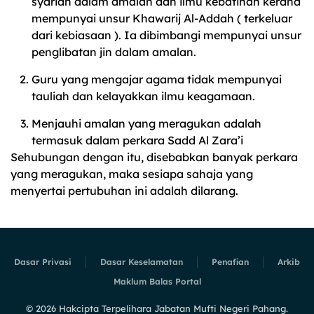
syariah dalam amalan dan ilmu kebatinan kerana
mempunyai unsur Khawarij Al-Addah ( terkeluar
dari kebiasaan ). Ia dibimbangi mempunyai unsur
penglibatan jin dalam amalan.
Guru yang mengajar agama tidak mempunyai
tauliah dan kelayakkan ilmu keagamaan.
Menjauhi amalan yang meragukan adalah
termasuk dalam perkara Sadd Al Zara’i
Sehubungan dengan itu, disebabkan banyak perkara
yang meragukan, maka sesiapa sahaja yang
menyertai pertubuhan ini adalah dilarang.
Dasar Privasi
Dasar Keselamatan
Penafian
Arkib
Maklum Balas Portal
©
2026
Hakcipta Terpelihara Jabatan Mufti Negeri Pahang.