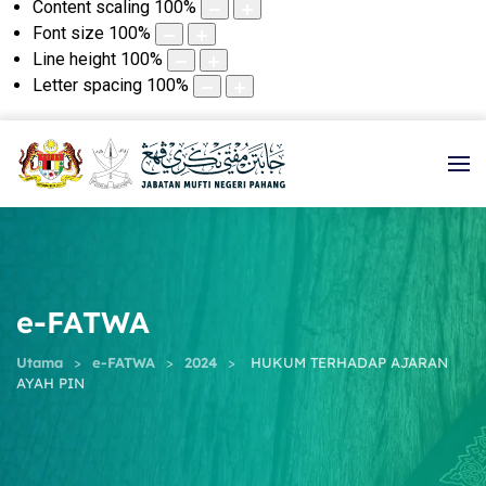
Content scaling
100
%
Font size
100
%
Line height
100
%
Letter spacing
100
%
e-FATWA
Utama
e-FATWA
2024
HUKUM TERHADAP AJARAN
AYAH PIN