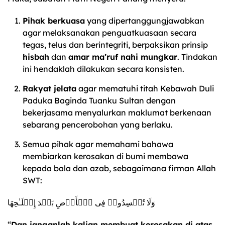
Pihak berkuasa
yang dipertanggungjawabkan
agar melaksanakan penguatkuasaan secara
tegas, telus dan berintegriti, berpaksikan prinsip
hisbah
dan
amar ma’ruf nahi mungkar
. Tindakan
ini hendaklah dilakukan secara konsisten.
Rakyat jelata
agar mematuhi titah Kebawah Duli
Paduka Baginda Tuanku Sultan dengan
bekerjasama menyalurkan maklumat berkenaan
sebarang pencerobohan yang berlaku.
Semua pihak agar memahami bahawa
membiarkan kerosakan di bumi membawa
kepada bala dan azab, sebagaimana firman Allah
SWT:
وَلَا تُفۡسِدُوا۟ فِی ٱلۡأَرۡضِ بَعۡدَ إِصۡلَـٰحِهَا
“
Dan janganlah kalian membuat kerosakan di atas