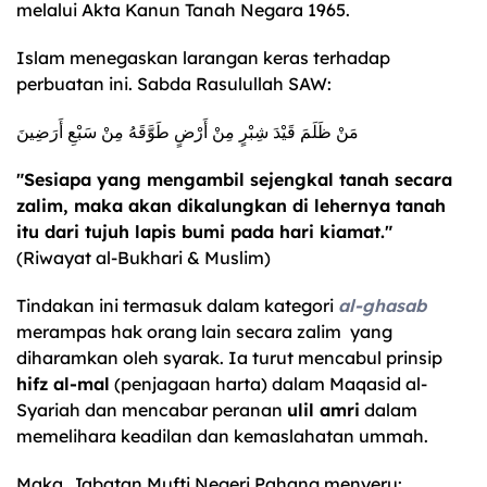
melalui Akta Kanun Tanah Negara 1965.
Islam menegaskan larangan keras terhadap
perbuatan ini. Sabda Rasulullah SAW:
مَنْ ظَلَمَ قَيْدَ شِبْرٍ مِنْ أَرْضٍ طَوَّقَهُ مِنْ سَبْعِ أَرَضِينَ
"Sesiapa yang mengambil sejengkal tanah secara
zalim, maka akan dikalungkan di lehernya tanah
itu dari tujuh lapis bumi pada hari kiamat."
(Riwayat al-Bukhari & Muslim)
Tindakan ini termasuk dalam kategori
al-ghasab
merampas hak orang lain secara zalim yang
diharamkan oleh syarak. Ia turut mencabul prinsip
hifz al-mal
(penjagaan harta) dalam Maqasid al-
Syariah dan mencabar peranan
ulil amri
dalam
memelihara keadilan dan kemaslahatan ummah.
Maka, Jabatan Mufti Negeri Pahang menyeru: