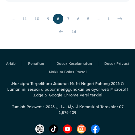
…
11
10
9
8
7
6
5
…
1
14
Arkib
Penafian
Dasar Keselamatan
Dasar Privasi
Maklum Balas Portal
Hakcipta Terpelihara Jabatan Mufti Negeri Pahang.
2026
©
Laman ini sesuai dipapar menggunakan pelayar web Microsoft
Edge & Google Chrome versi terkini.
Kemaskini Terakhir : 07 آب/أغسطس 2026. Jumlah Pelawat :
1,876,409