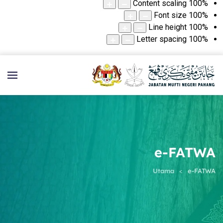
Content scaling
100
%
Font size
100
%
Line height
100
%
Letter spacing
100
%
e-FATWA
Utama
e-FATWA