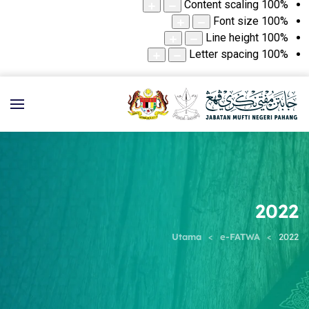
Content scaling
100
%
Font size
100
%
Line height
100
%
Letter spacing
100
%
2022
Utama
e-FATWA
2022