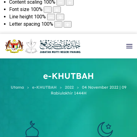
Content scaling
100
%
Font size
100
%
Line height
100
%
Letter spacing
100
%
e-KHUTBAH
Utama
e-KHUTBAH
2022
04 November 2022 | 09
Rabiulakhir 1444H