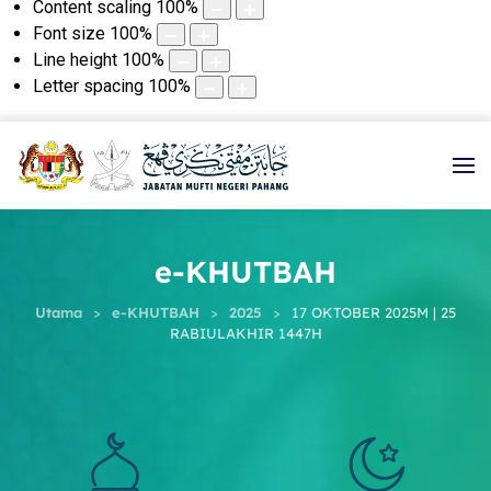
Content scaling
100
%
Font size
100
%
Line height
100
%
Letter spacing
100
%
e-KHUTBAH
Utama
e-KHUTBAH
2025
17 OKTOBER 2025M | 25
RABIULAKHIR 1447H