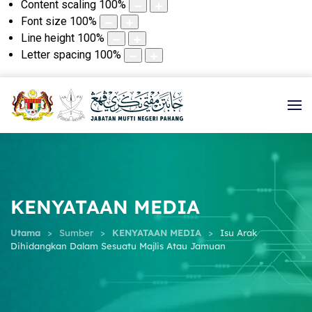
Content scaling
100
%
Font size
100
%
Line height
100
%
Letter spacing
100
%
KENYATAAN MEDIA
Utama
Sumber
KENYATAAN MEDIA
Isu Arak
Dihidangkan Dalam Sesuatu Majlis Atau Jamuan