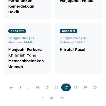
Pertahankan
Penjajahan Minda
Kemerdekaan
Hakiki
OGOS 2022
OGOS 2022
12 Ogos 2022 | 14
05 Ogos 2022 | 07
Muharam 1444H
Muharam 1444H
Menjauhi Perkara
Hijratul Rasul
Khilafiah Yang
Memecahbelahkan
Ummah
1
…
14
15
16
17
18
19
20
…
24