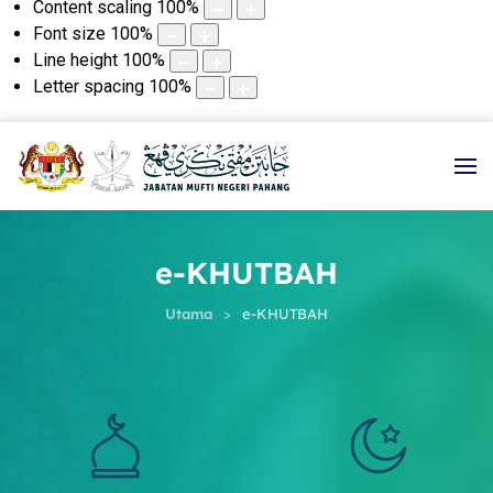
Content scaling
100
%
Font size
100
%
Line height
100
%
Letter spacing
100
%
e-KHUTBAH
Utama
e-KHUTBAH